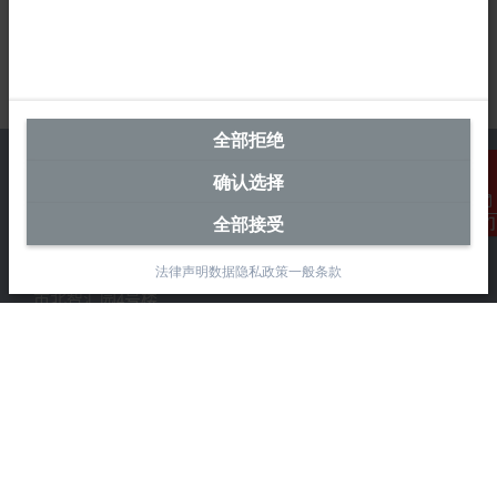
全部拒绝
确认选择
全部接受
联系我们
中国区总部
法律声明
数据隐私政策
一般条款
毕孚自动化设备贸易(上海)有限公司
市北智汇园4号楼
静安区汶水路 299 弄 9-10 号
上海, 200072
+86 21 6631 2666
+86 21 6631 5696
info@beckhoff.com.cn
详细联系方式
www.beckhoff.com.cn/zh-cn/