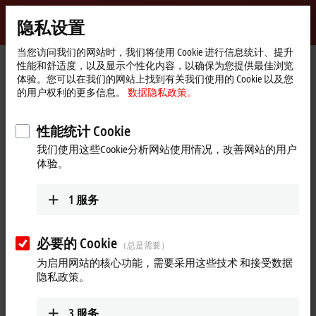
登录
隐私设置
myBeckhoff
Beckhoff
-
当您访问我们的网站时，我们将使用 Cookie 进行信息统计、提升
性能和舒适度，以及显示个性化内容，以确保为您提供最佳浏览
自
体验。您可以在我们的网站上找到有关我们使用的 Cookie 以及您
动
Start
公司简介
最新资讯
的用户权利的更多信息。
数据隐私政策。
化
page
AF1000：适用于中低功率的紧凑型变频器
新
技
Play
性能统计 Cookie
2025年3月27日
术
我们使用这些Cookie分析网站使用情况，改善网站的用户
AF1000：适用于中低功率的紧凑
Video
体验。
型变频器
1
服务
倍福推出的经济型 AF1000 变频器，是一款专为输送系统、泵和
风机等基本驱动应用量身定制的经济高效型解决方案。这些结
构紧凑且高度集成的设备适用于实现由不带反馈系统的同步电
必要的 Cookie
（总是需要）
机、异步电机和磁阻电机构成的驱动轴。
为启用网站的核心功能，需要采用这些技术 和接受数据
隐私政策。
更多关于此视频的信息
Loading...
3
服务