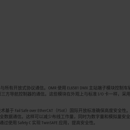
与所有开放式协议通信。OMR 使用 EL6581 DMX 主站端子模块控制
简化了与第三方导航控制器的通信。这些模块在外观上与标准 I/O 卡一样，采
ail Safe over EtherCAT（FSoE）国际开放标准确保高度安全性。F
网络进行安全数据通信。这样可以减少布线工作量，同时为数字量和模拟量安
 Safety C 实现 TwinSAFE 应用，提高安全性。