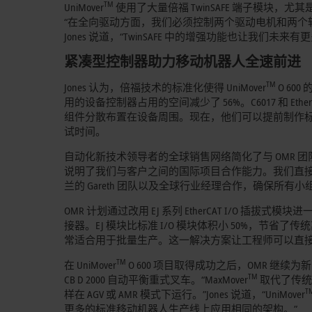
TM
UniMover
使用了大量倍福 TwinSAFE 端子模块，尤其是
“在全向驱动方面，我们必须控制两个驱动电机和两个
Jones 说道，“TwinSAFE 中的增强功能也让我们
紧凑型控制器助力移动机器人全速前进
TM
Jones 认为，倍福技术的标准化使得 UniMover
O 60
用的设备控制器占用的空间减少了 56%。C6017 和 
组件分散布置在设备周围。现在，他们可以提前制作标准的
试时间。
自动化新技术领导者的全球销售网络简化了与 OMR 团队的合作，
说明了我们与客户之间的国际项目合作能力。我们直接
兰的 Gareth 团队以及全球行业经理合作，确保所有
OMR 计划通过改用 EJ 系列 EtherCAT I/O
接器。EJ 模块比标准 I/O 模块体积小 50%，
常适合用于批量生产。这一解决方案让工程师可以直接
TM
在 UniMover
O 600 项目取得成功之后，OMR 继续
TM
CB D 2000 自动平衡重式叉车。“MaxMover
取代了传统叉
T
样在 AGV 或 AMR 模式下运行。”Jones 说道，“UniMover
更多的标准移动机器人生产线上应用相同的架构。”