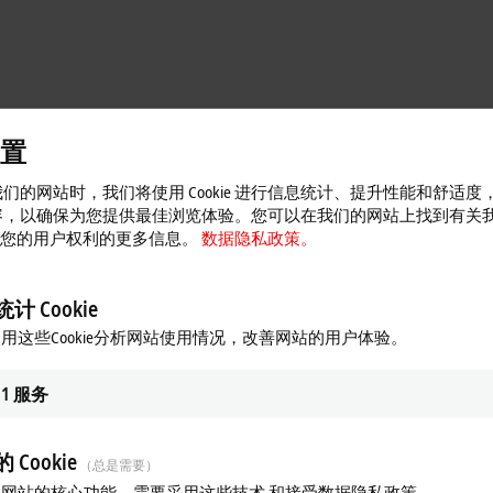
置
们的网站时，我们将使用 Cookie 进行信息统计、提升性能和舒适度
商进行评估，通过他们的国际团队在全球范围内寻找合作伙伴。在经过六
容，以确保为您提供最佳浏览体验。您可以在我们的网站上找到有关
 OMR 选中。
 以及您的用户权利的更多信息。
数据隐私政策。
性
计 Cookie
控制逻辑以及其它功能。虽然 Windows 长期以来一直是倍福设备控制器
用这些Cookie分析网站使用情况，改善网站的用户体验。
inCAT/BSD 操作系统（OS）。TwinCAT/BSD 是一款现代的类 UNIX 操
上类似于现代 PLC，使用实时操作系统（RTOS），而不是专用固
1
服务
表示，TwinCAT/BSD 可以帮助 OMR 以及其它很多物料搬运专家改变生态
nCAT/BSD 是倍福数十年来控制技术发展的成果。”Schuchart 说道，
 发行版本等第三方软件，并且可以在我们新的 Hypervisor 中运行虚
 Cookie
（总是需要）
应用带来优势，无论是在本地操作系统中，还是在虚拟机中的另一个操
网站的核心功能，需要采用这些技术 和接受数据隐私政策。