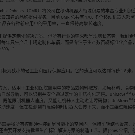
aneering Mobile Robotics（OMR）将公司在移动机器人领域积
知名的品牌提供服务。目前 OMR 总共有 1700 多个移动机器人
提高产品在各种新应用中的采用率，一直保持高增长速度。
于提供定制化解决方案。但所有行业的需求都呈现增长态势，我们希
我们不再每年只生产几十辆定制化车辆，而是专注于生产数百辆标准化产品
 600。”
空间极为狭小的轻工业和医疗保健应用。它的速度可以达到每秒 1.8 米
解决方案，适用于工业和医院应用中的物品或物料取放，如原材料、食物
TM
然导航，可以识别并安全通过繁忙的非结构化环境。UniMover
O
TM
，既能限制机器人速度，又能让机器人主动避让障碍物；UniMover
人移动速度，但在检测到有障碍物时机器人会停下来，而不是绕过障碍
，还需要将所有控制硬件装到尽可能小的空间内，保持车辆结构紧凑，
 13.2 英寸）。他们还需要开发支持批量生产标准解决方案的制造工艺。据 Jones 介绍