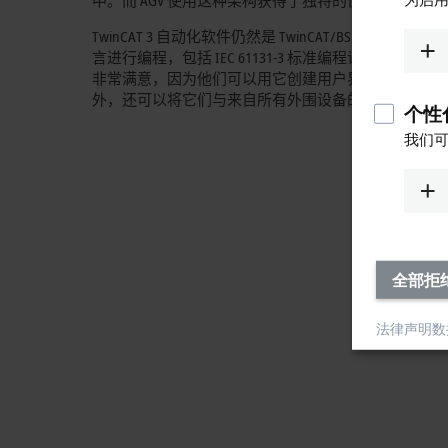
中。而 AGV 使用这种架构获得了独特的优势。”
TwinCAT 3 自动化软件仍然是 TwinCAT/BSD 应用的端
言进行编程，包括 IEC 61131-3 标准编程语言及其
非常满意，因为他们可以用它创建用户界面，例如生产线上的
外，还可以将它们与来自所有外围设备的数据连接起来
个性化
我们可
全部拒
法律声明
数