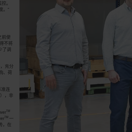
置监控。
度。”
 之前使
不得不将
少了调
子，充分
购、荷
标准连
多），非
TM
er
TM
er
一
势，在