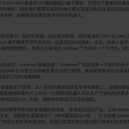
 EL5001-0090 单通道 SSI 编码器接口端子模块，它简化了速度和位
转向电机，因此我们需要知道转向角位置以及驱动电机本身的实际速
未来有更多选择，能够制造出更加复杂的移动机器人。”
0 的体积更小，操控性更强，因此更加耐用。结构紧凑的 C6017 比 OMR
EtherCAT 端子模块不仅节省空间，还能节约时间成本。过去，技术人员
TM
控制套件，并将它们安装在 UniMover
的其中一个外壳内，减
TM
Schuchart 解释说道：“UniMover
项目就是一个很好的例
与 OMR 在马里兰州和佛罗里达州的工程师、路易斯安那州的全球采
小组成员之间的沟通顺畅。”
 插拔式模块进一步提高生产效率，这一系列的模块安装在专用电路板上，使用的是
节省了传统离散接线所需的人工时间（大型移动机器人车队生产节省的时间更
使用成品 I/O，高效、便捷地创建自己的连接器板。
为新的车辆管理系统配备倍福的高性能、紧凑型自动化产品，比如 MaxMov
车，但即使在满载情况下（有效载荷超过 4 吨），它也能像 UniMov
M
的设计非常具有挑战性。但我们希望凭借倍福为我们带来的技术优