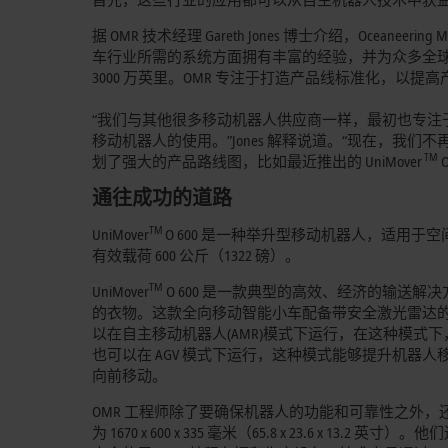
据 OMR 技术经理 Gareth Jones 博士介绍，Oce
车行业所需的系统方面拥有丰富的经验，并为众多全球最
3000 万英里。OMR 专注于打造产品线标准化，以
“我们与其他很多移动机器人供应商一样，最初也专注
移动机器人的使用。”Jones 解释说道。“现在，
TM
划了强大的产品路线图，比如最近推出的 UniMover
O
通往成功的道路
TM
UniMover
O 600 是一种举升型移动机器人，适用于
有效载荷 600 公斤（1322 磅）。
TM
UniMover
O 600 是一款典型的高效、经济的输送
的衣物。这款全向移动智能小车配备带安全激光雷达的自
以在自主移动机器人(AMR)模式下运行，在这种模式下
也可以在 AGV 模式下运行，这种模式能够提升机器
向前移动。
OMR 工程师除了要确保机器人的功能和可靠性之外
为 1670 x 600 x 335 毫米（65.8 x 23.6 x