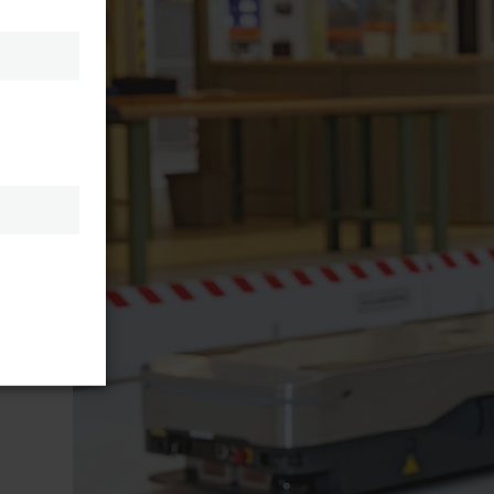
各种语
CAT
道。“此