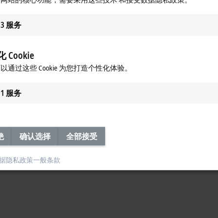
®
到端开发和运行时平台。OMR 的工程师们很喜欢在 Visual Studio
中使用
3
服务
面向对象的语言扩展和功能块以及计算机科学标准语言。“我们的团队对 Twin
功能检查。这比在 Linux 中使用命令行要直观得多。”Jones 说
，提高数据的可见性。”
 Cookie
以通过这些 Cookie 为您打造个性化体验。
1
服务
绝
确认选择
全部接受
据隐私政策
一般条款