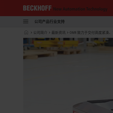
Beckhoff
-
公司
产品
行业
支持
自
动
Start
公司简介
最新资讯
OMR 致力于交付高度紧凑
化
page
新
技
术