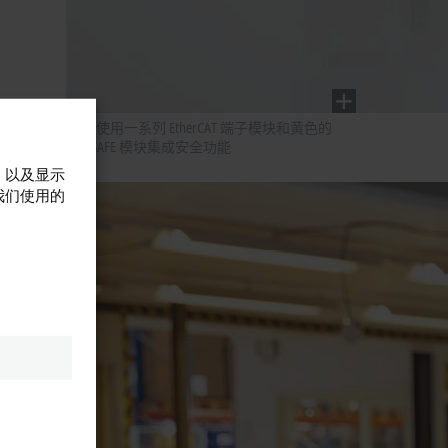
OMR 使用一系列 EtherCAT 端子模块和黄色的
TwinSAFE 模块集成安全功能
，以及显示
个月的评
我们使用的
的默认
作系
件。
环境，重
“这一性
拟机。
作系统