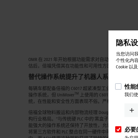
隐私设
当您访问我
OMR 在 2021 年开始根据功能需求对自动化供应
个性化内
估后，倍福凭借其在功能性和可用性方面的出色表现，被
Cookie
替代操作系统提升了机器人系统的灵活
性能统
每辆车都配备倍福的 C6017 超紧凑型工业 PC，实现
我们使
TM
操作系统，但 UniMover
上使用的 C6017 采用的则是 Tw
统，在性能和安全性方面表现不俗。严格来说，它在功能
倍福全球物料搬运和内部物流经理 Doug Schuchart 
构行业格局。“与传统硬 PLC 中的‘黑盒子’方案不同，Twi
能强大的操作系统还保持了开放性，允许设备运行 Linux
必要的
将第三方软件和 PLC 整合在同一硬件中可以为很多
为启用