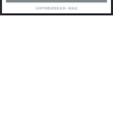
毕孚自动化设备贸易(上海)有限公司
市北智汇园4号楼
法律声明
数据隐私政策
一般条款
静安区汶水路 299 弄 9-10 号
上海, 200072
+86 21 6631 2666
+86 21 6631 5696
info@beckhoff.com.cn
详细联系方式
www.beckhoff.com.cn/zh-cn/
电子快讯
打印页面
公司
产品与行业
支持
社交媒体