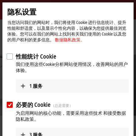
登录
隐私设置
myBeckhoff
Beckhoff
-
当您访问我们的网站时，我们将使用 Cookie 进行信息统计、提升
性能和舒适度，以及显示个性化内容，以确保为您提供最佳浏览
自
体验。您可以在我们的网站上找到有关我们使用的 Cookie 以及您
动
Start
公司简介
最新资讯
的用户权利的更多信息。
数据隐私政策。
化
page
Automated profile processing with the MX-System, a modular automation
新
solution
技
性能统计 Cookie
术
我们使用这些Cookie分析网站使用情况，改善网站的用户
体验。
1
服务
必要的 Cookie
（总是需要）
为启用网站的核心功能，需要采用这些技术 和接受数据
隐私政策。
Feb 28, 2024
Automated profile processing with
3
服务