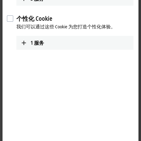
the MX-System, a modular
automation solution
个性化 Cookie
我们可以通过这些 Cookie 为您打造个性化体验。
Our MX-System in action on the machine
1
服务
We cordially invite you to visit Schirmer Maschinen GmbH's booth (Hall
3, Booth 217) at Fensterbau Frontale in Nuremberg from March 19 to
22. You can see our MX-System in its premiere in a PVC processing
center, along with other innovations from the profile processing
machinery specialist. We can demonstrate how this lean system
solution is structured live in operation and show how both machine
builders and end users can benefit from it.
Your Beckhoff sales contact can help you to register for a free visit to
the exhibition.
The MX-System
The MX-System has taken automation to the next stage of evolution. All
the tasks and properties of a classic control cabinet are packaged in a