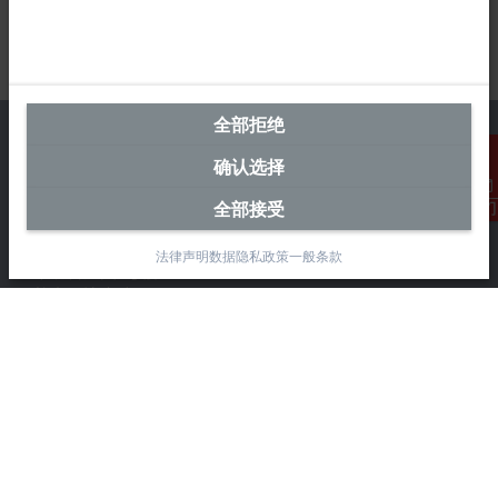
全部拒绝
确认选择
中国区总部
全部接受
联系我们
毕孚自动化设备贸易(上海)有限公司
法律声明
数据隐私政策
一般条款
市北智汇园4号楼
静安区汶水路 299 弄 9-10 号
上海, 200072
+86 21 6631 2666
+86 21 6631 5696
info@beckhoff.com.cn
详细联系方式
www.beckhoff.com.cn/zh-cn/