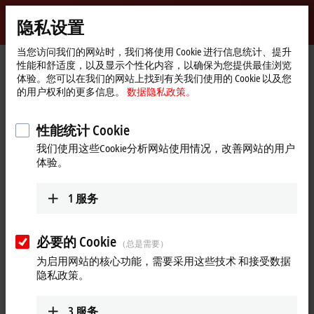
登录
隐私设置
myBeckhoff
Beckhoff
-
当您访问我们的网站时，我们将使用 Cookie 进行信息统计、提升
性能和舒适度，以及显示个性化内容，以确保为您提供最佳浏览
自
体验。您可以在我们的网站上找到有关我们使用的 Cookie 以及您
动
Start
公司简介
全球业务
越南
Sales
的用户权利的更多信息。
数据隐私政策。
化
page
新
Sales, 越南
技
性能统计 Cookie
术
我们使用这些Cookie分析网站使用情况，改善网站的用户
体验。
地址和联系方式
Sales
1
服务
Representative office Vietnam
Lot 5, Pearl Plaza, Floor 29 561A Dien Bien Phu Street
Thanh My Tay Ward
必要的 Cookie
（总是需要）
Ho Chi Minh City
为启用网站的核心功能，需要采用这些技术 和接受数据
越南
隐私政策。
+84 28 7300-2439
sales@beckhoff.com.vn
3
服务