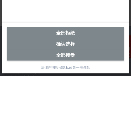
全部拒绝
确认选择
中国区总部
全部接受
联系我们
毕孚自动化设备贸易(上海)有限公司
法律声明
数据隐私政策
一般条款
市北智汇园4号楼
静安区汶水路 299 弄 9-10 号
上海, 200072
+86 21 6631 2666
+86 21 6631 5696
info@beckhoff.com.cn
详细联系方式
www.beckhoff.com.cn/zh-cn/