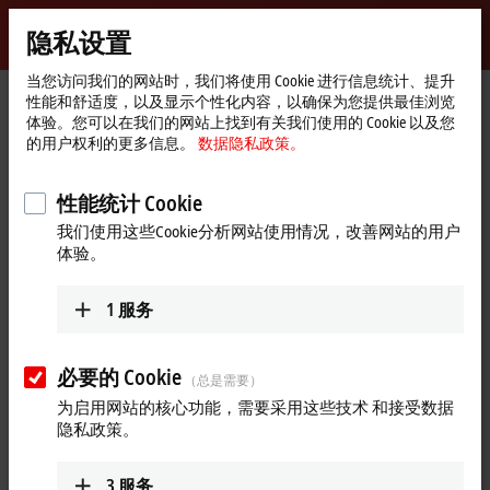
登录
隐私设置
myBeckhoff
Beckhoff
-
当您访问我们的网站时，我们将使用 Cookie 进行信息统计、提升
性能和舒适度，以及显示个性化内容，以确保为您提供最佳浏览
自
体验。您可以在我们的网站上找到有关我们使用的 Cookie 以及您
动
Start
公司简介
全球业务
瑞士
Training (German)
的用户权利的更多信息。
数据隐私政策。
化
page
新
Training (German), 瑞士
技
性能统计 Cookie
术
我们使用这些Cookie分析网站使用情况，改善网站的用户
体验。
地址和联系方式
Training (German)
1
服务
Beckhoff Automation AG
Rheinweg 7
8200
Schaffhausen
必要的 Cookie
（总是需要）
瑞士
为启用网站的核心功能，需要采用这些技术 和接受数据
+41 52 633 40 40
隐私政策。
training@beckhoff.ch
www.beckhoff.com/de-ch/
3
服务