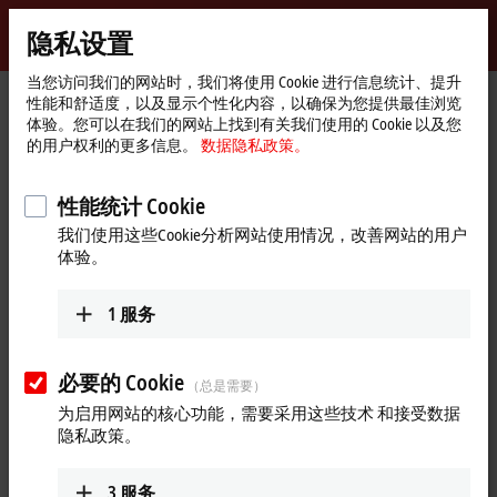
登录
隐私设置
myBeckhoff
Beckhoff
-
当您访问我们的网站时，我们将使用 Cookie 进行信息统计、提升
性能和舒适度，以及显示个性化内容，以确保为您提供最佳浏览
自
体验。您可以在我们的网站上找到有关我们使用的 Cookie 以及您
动
Start
公司简介
全球业务
瑞士
Sales office Losone
的用户权利的更多信息。
数据隐私政策。
化
page
新
Sales office Losone, 瑞士
技
性能统计 Cookie
术
我们使用这些Cookie分析网站使用情况，改善网站的用户
体验。
地址和联系方式
Sales office Losone
Training (Italian)
1
服务
Beckhoff Automation AG
+41 91 792 24 40
Via dei Pioppi 2A
training@beckhoff.ch
6616
Losone
必要的 Cookie
（总是需要）
瑞士
为启用网站的核心功能，需要采用这些技术 和接受数据
+41 91 792 24 40
隐私政策。
ticino@beckhoff.ch
www.beckhoff.com/de-ch/
3
服务