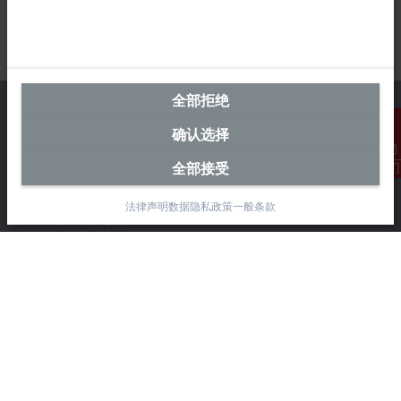
全部拒绝
确认选择
中国区总部
全部接受
联系我们
毕孚自动化设备贸易(上海)有限公司
法律声明
数据隐私政策
一般条款
市北智汇园4号楼
静安区汶水路 299 弄 9-10 号
上海, 200072
+86 21 6631 2666
+86 21 6631 5696
info@beckhoff.com.cn
详细联系方式
www.beckhoff.com.cn/zh-cn/