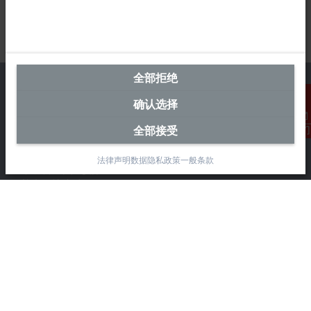
全部拒绝
确认选择
中国区总部
全部接受
联系我们
毕孚自动化设备贸易(上海)有限公司
法律声明
数据隐私政策
一般条款
市北智汇园4号楼
静安区汶水路 299 弄 9-10 号
上海, 200072
+86 21 6631 2666
+86 21 6631 5696
info@beckhoff.com.cn
详细联系方式
www.beckhoff.com.cn/zh-cn/