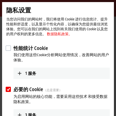
登录
隐私设置
myBeckhoff
Beckhoff
-
当您访问我们的网站时，我们将使用 Cookie 进行信息统计、提升
性能和舒适度，以及显示个性化内容，以确保为您提供最佳浏览
自
体验。您可以在我们的网站上找到有关我们使用的 Cookie 以及您
动
Start
公司简介
全球业务
韩国
Sales
的用户权利的更多信息。
数据隐私政策。
化
page
新
Sales, 韩国
技
性能统计 Cookie
术
我们使用这些Cookie分析网站使用情况，改善网站的用户
体验。
地址和联系方式
Sales
1
服务
Beckhoff Automation Co., Ltd.
12F DaeRyung Technotown III
115 Gasan Digital2Ro
必要的 Cookie
（总是需要）
08505
Geumcheon, Seoul
为启用网站的核心功能，需要采用这些技术 和接受数据
韩国
隐私政策。
+82 2 2107-3242
+82 2 2107-3969
3
服务