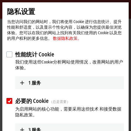
登录
隐私设置
myBeckhoff
Beckhoff
-
当您访问我们的网站时，我们将使用 Cookie 进行信息统计、提升
性能和舒适度，以及显示个性化内容，以确保为您提供最佳浏览
自
体验。您可以在我们的网站上找到有关我们使用的 Cookie 以及您
动
Start
公司简介
全球业务
波兰
Masovian Voivodeship
的用户权利的更多信息。
数据隐私政策。
化
page
新
Masovian Voivodeship, 波兰
技
性能统计 Cookie
术
我们使用这些Cookie分析网站使用情况，改善网站的用户
体验。
地址和联系方式
Masovian Voivodeship
1
服务
Beckhoff Automation Sp. z o.o.
Żabieniec, ul. Ruczajowa 15
05-500
Piaseczno
必要的 Cookie
（总是需要）
波兰
为启用网站的核心功能，需要采用这些技术 和接受数据
+48 603 525 454
隐私政策。
sprzedaz@beckhoff.pl
www.beckhoff.com/pl-pl/
3
服务