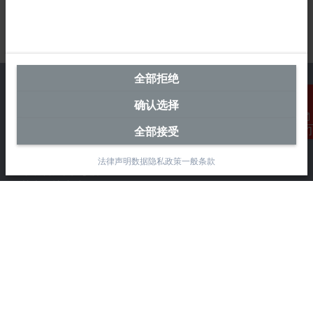
全部拒绝
确认选择
中国区总部
全部接受
联系我们
毕孚自动化设备贸易(上海)有限公司
法律声明
数据隐私政策
一般条款
市北智汇园4号楼
静安区汶水路 299 弄 9-10 号
上海, 200072
+86 21 6631 2666
+86 21 6631 5696
info@beckhoff.com.cn
详细联系方式
www.beckhoff.com.cn/zh-cn/