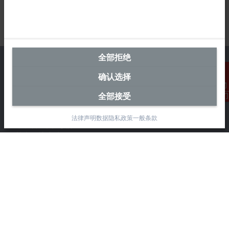
全部拒绝
确认选择
中国区总部
全部接受
联系我们
毕孚自动化设备贸易(上海)有限公司
法律声明
数据隐私政策
一般条款
市北智汇园4号楼
静安区汶水路 299 弄 9-10 号
上海, 200072
+86 21 6631 2666
+86 21 6631 5696
info@beckhoff.com.cn
详细联系方式
www.beckhoff.com.cn/zh-cn/