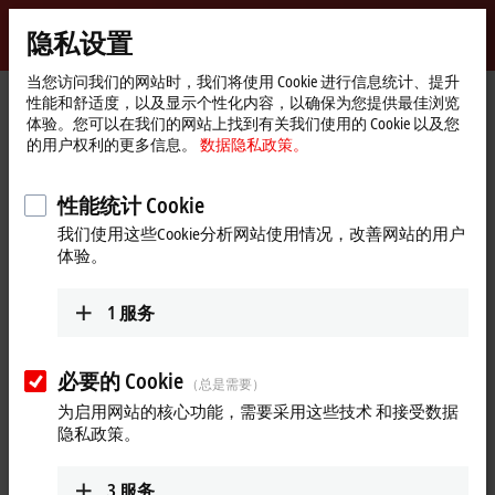
登录
隐私设置
myBeckhoff
Beckhoff
-
当您访问我们的网站时，我们将使用 Cookie 进行信息统计、提升
性能和舒适度，以及显示个性化内容，以确保为您提供最佳浏览
自
体验。您可以在我们的网站上找到有关我们使用的 Cookie 以及您
动
Start
公司简介
全球业务
印度
Sales
的用户权利的更多信息。
数据隐私政策。
化
page
新
Sales, 印度
技
性能统计 Cookie
术
我们使用这些Cookie分析网站使用情况，改善网站的用户
体验。
地址和联系方式
Sales
1
服务
Beckhoff Automation Pvt. Ltd.
Suyog Platinum Tower, 9th Floor
Naylor Road, Off Mangaldas Road
必要的 Cookie
（总是需要）
Pune
411001
为启用网站的核心功能，需要采用这些技术 和接受数据
印度
隐私政策。
+91-20-6706 4800
info@beckhoff.co.in
3
服务