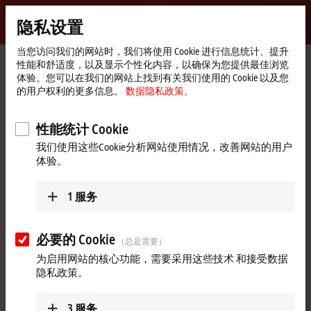
登录
隐私设置
myBeckhoff
Beckhoff
-
当您访问我们的网站时，我们将使用 Cookie 进行信息统计、提升
性能和舒适度，以及显示个性化内容，以确保为您提供最佳浏览
自
体验。您可以在我们的网站上找到有关我们使用的 Cookie 以及您
动
Start
公司简介
全球业务
哥伦比亚
Sentronic S.A.S.
的用户权利的更多信息。
数据隐私政策。
化
page
新
Sentronic S.A.S., 哥伦比亚
技
性能统计 Cookie
术
我们使用这些Cookie分析网站使用情况，改善网站的用户
体验。
地址和联系方式
Sentronic S.A.S.
1
服务
Cra 62 103-44 Office 605
Edificio del Reloj JMG
Bogotá
必要的 Cookie
（总是需要）
哥伦比亚
为启用网站的核心功能，需要采用这些技术 和接受数据
+57 315 3574999
隐私政策。
ernesto.orjuela@sentronic.com.co
www.sentronic.com.co
3
服务