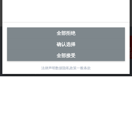
全部拒绝
确认选择
中国区总部
全部接受
联系我们
毕孚自动化设备贸易(上海)有限公司
法律声明
数据隐私政策
一般条款
市北智汇园4号楼
静安区汶水路 299 弄 9-10 号
上海, 200072
+86 21 6631 2666
+86 21 6631 5696
info@beckhoff.com.cn
详细联系方式
www.beckhoff.com.cn/zh-cn/