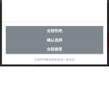
中国区总部
全部拒绝
毕孚自动化设备贸易(上海)有限公司
确认选择
市北智汇园4号楼
静安区汶水路 299 弄 9-10 号
全部接受
联系我们
上海, 200072
+86 21 6631 2666
法律声明
数据隐私政策
一般条款
+86 21 6631 5696
info@beckhoff.com.cn
详细联系方式
www.beckhoff.com.cn/zh-cn/
电子快讯
打印页面