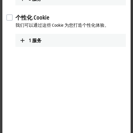
www.beckhoff.com/en-au/
详细视图
个性化 Cookie
Technical Support
我们可以通过这些 Cookie 为您打造个性化体验。
+61 3 9912 5430
1
服务
support@beckhoff.com.au
Service
+61 3 9912 5430
service@beckhoff.com.au
子公司和销售办事处
Sales office Brisbane
+61 7 5228 3433
Beckhoff Automation Pty. Ltd.
info@beckhoff.com.au
371 Macarthur Avenue
www.beckhoff.com/en-au/