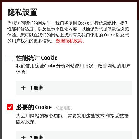
登录
隐私设置
myBeckhoff
Beckhoff
-
当您访问我们的网站时，我们将使用 Cookie 进行信息统计、提升
性能和舒适度，以及显示个性化内容，以确保为您提供最佳浏览
自
体验。您可以在我们的网站上找到有关我们使用的 Cookie 以及您
动
Start
公司简介
全球业务
澳大利亚
的用户权利的更多信息。
数据隐私政策。
化
page
新
Beckhoff Automation Australia
技
性能统计 Cookie
术
我们使用这些Cookie分析网站使用情况，改善网站的用户
体验。
地址和联系方式
Headquarters Australia
Sales
1
服务
Beckhoff Automation Pty. Ltd.
+61 3 9912 5430
Building 4, 163–179 Forster
info@beckhoff.com.au
Road
必要的 Cookie
（总是需要）
Mount Waverley
,
VIC
3149
Training
为启用网站的核心功能，需要采用这些技术 和接受数据
澳大利亚
隐私政策。
+61 3 9912 5430
+61 3 9912 5430
training@beckhoff.com.au
info@beckhoff.com.au
3
服务