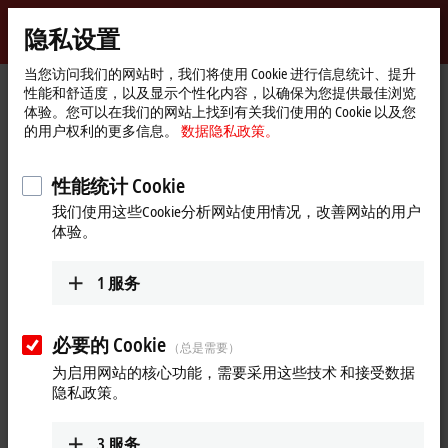
登录
隐私设置
myBeckhoff
Beckhoff
-
当您访问我们的网站时，我们将使用 Cookie 进行信息统计、提升
性能和舒适度，以及显示个性化内容，以确保为您提供最佳浏览
自
体验。您可以在我们的网站上找到有关我们使用的 Cookie 以及您
动
Start
Support
Download finder
Search result
的用户权利的更多信息。
数据隐私政策。
化
page
新
Search result
技
性能统计 Cookie
术
我们使用这些Cookie分析网站使用情况，改善网站的用户
体验。
My bookmark list
You can bookmark downloads and download them here.
1
服务
必要的 Cookie
（总是需要）
To the bookmark list
为启用网站的核心功能，需要采用这些技术 和接受数据
隐私政策。
Do you need help? Please feel free to contact us.
3
服务