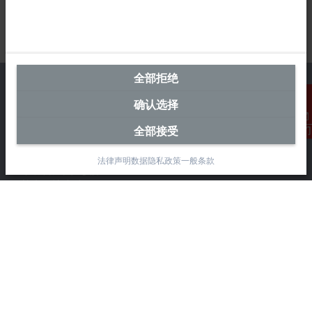
全部拒绝
确认选择
中国区总部
全部接受
联系我们
毕孚自动化设备贸易(上海)有限公司
法律声明
数据隐私政策
一般条款
市北智汇园4号楼
静安区汶水路 299 弄 9-10 号
上海, 200072
+86 21 6631 2666
+86 21 6631 5696
info@beckhoff.com.cn
详细联系方式
www.beckhoff.com.cn/zh-cn/