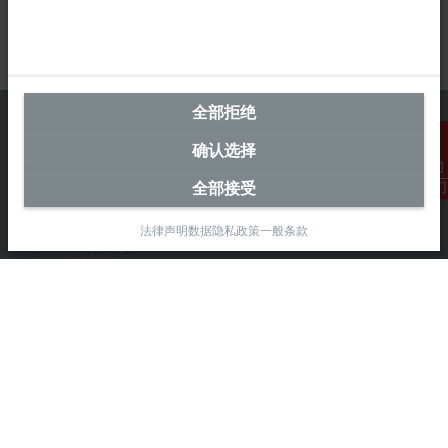
全部拒绝
确认选择
中国区总部
全部接受
联系我们
毕孚自动化设备贸易(上海)有限公司
法律声明
数据隐私政策
一般条款
市北智汇园4号楼
静安区汶水路 299 弄 9-10 号
上海, 200072
+86 21 6631 2666
+86 21 6631 5696
info@beckhoff.com.cn
详细联系方式
www.beckhoff.com.cn/zh-cn/