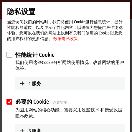
登录
隐私设置
myBeckhoff
Beckhoff
-
当您访问我们的网站时，我们将使用 Cookie 进行信息统计、提升
性能和舒适度，以及显示个性化内容，以确保为您提供最佳浏览
自
体验。您可以在我们的网站上找到有关我们使用的 Cookie 以及您
动
Start
Support
Download finder
Search result
的用户权利的更多信息。
数据隐私政策。
化
page
新
Search result
技
性能统计 Cookie
术
我们使用这些Cookie分析网站使用情况，改善网站的用户
体验。
My bookmark list
You can bookmark downloads and download them here.
1
服务
必要的 Cookie
（总是需要）
To the bookmark list
为启用网站的核心功能，需要采用这些技术 和接受数据
隐私政策。
Do you need help? Please feel free to contact us.
3
服务