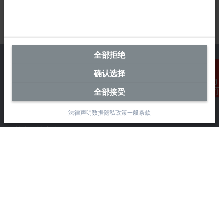
全部拒绝
确认选择
中国区总部
全部接受
联系我们
毕孚自动化设备贸易(上海)有限公司
法律声明
数据隐私政策
一般条款
市北智汇园4号楼
静安区汶水路 299 弄 9-10 号
上海, 200072
+86 21 6631 2666
+86 21 6631 5696
info@beckhoff.com.cn
详细联系方式
www.beckhoff.com.cn/zh-cn/