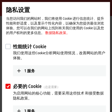
登录
隐私设置
myBeckhoff
Beckhoff
-
当您访问我们的网站时，我们将使用 Cookie 进行信息统计、提升
性能和舒适度，以及显示个性化内容，以确保为您提供最佳浏览
自
体验。您可以在我们的网站上找到有关我们使用的 Cookie 以及您
动
Start
Support
Download finder
Search result
的用户权利的更多信息。
数据隐私政策。
化
page
新
Search result
技
性能统计 Cookie
术
我们使用这些Cookie分析网站使用情况，改善网站的用户
体验。
My bookmark list
You can bookmark downloads and download them here.
1
服务
必要的 Cookie
（总是需要）
To the bookmark list
为启用网站的核心功能，需要采用这些技术 和接受数据
隐私政策。
Do you need help? Please feel free to contact us.
3
服务