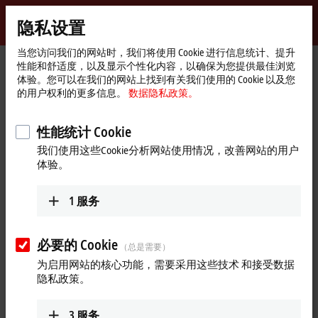
登录
隐私设置
myBeckhoff
Beckhoff
-
当您访问我们的网站时，我们将使用 Cookie 进行信息统计、提升
性能和舒适度，以及显示个性化内容，以确保为您提供最佳浏览
自
体验。您可以在我们的网站上找到有关我们使用的 Cookie 以及您
动
Start
Support
Download finder
Search result
的用户权利的更多信息。
数据隐私政策。
化
page
新
Search result
技
性能统计 Cookie
术
我们使用这些Cookie分析网站使用情况，改善网站的用户
体验。
My bookmark list
You can bookmark downloads and download them here.
1
服务
必要的 Cookie
（总是需要）
To the bookmark list
为启用网站的核心功能，需要采用这些技术 和接受数据
隐私政策。
Do you need help? Please feel free to contact us.
3
服务