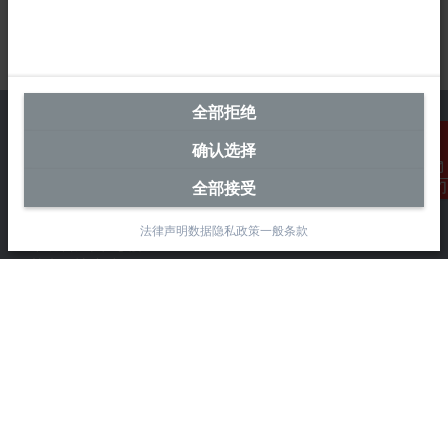
全部拒绝
确认选择
中国区总部
全部接受
联系我们
毕孚自动化设备贸易(上海)有限公司
法律声明
数据隐私政策
一般条款
市北智汇园4号楼
静安区汶水路 299 弄 9-10 号
上海, 200072
+86 21 6631 2666
+86 21 6631 5696
info@beckhoff.com.cn
详细联系方式
www.beckhoff.com.cn/zh-cn/