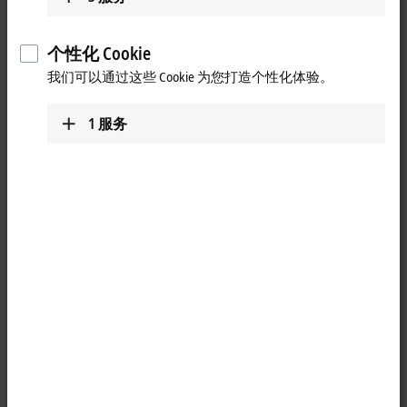
个性化 Cookie
我们可以通过这些 Cookie 为您打造个性化体验。
1
服务
1
connector for AX5000/AX8000: X07 external braking resistor, 4-pin
socket, max. 16 mm², for 40 A
Product status:
regular delivery