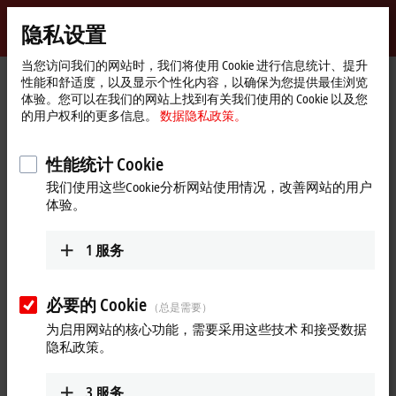
登录
隐私设置
myBeckhoff
Beckhoff
-
当您访问我们的网站时，我们将使用 Cookie 进行信息统计、提升
性能和舒适度，以及显示个性化内容，以确保为您提供最佳浏览
自
体验。您可以在我们的网站上找到有关我们使用的 Cookie 以及您
动
Start
产品
I/O
更多附件
的用户权利的更多信息。
数据隐私政策。
化
page
按米出售的电缆、适配器、印刷电路板用连接器或以及现场装配
新
用连接器
技
ZS4500-2047
性能统计 Cookie
术
我们使用这些Cookie分析网站使用情况，改善网站的用户
ZS4500-2047 | Connector for
体验。
AX5000/AX8000
1
服务
必要的 Cookie
（总是需要）
为启用网站的核心功能，需要采用这些技术 和接受数据
隐私政策。
3
服务